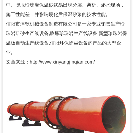
中、膨胀珍珠岩保温砂浆易出现分层、离析、泌水现场，
施工性能差，并影响硬化后保温砂浆的技术性能。
信阳市津乾机械设备制造有限公司是一家专业销售生产珍
珠岩矿砂生产线设备,膨胀珍珠岩生产线设备,新型珍珠岩保
温板自动生产线设备,信阳环保除尘设备的产品的大型企
业。
文章来源：http://www.xinyangjinqian.com/