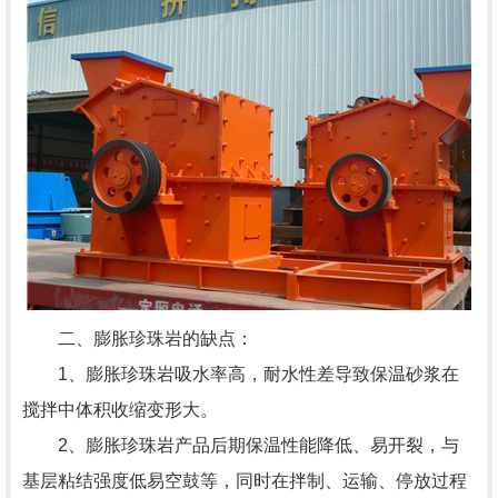
二、膨胀珍珠岩的缺点：
1、膨胀珍珠岩吸水率高，耐水性差导致保温砂浆在
搅拌中体积收缩变形大。
2、膨胀珍珠岩产品后期保温性能降低、易开裂，与
基层粘结强度低易空鼓等，同时在拌制、运输、停放过程