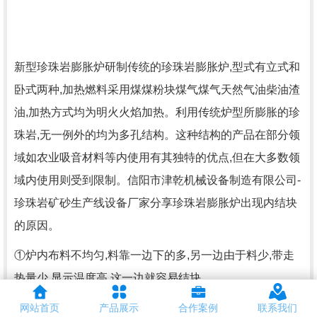
新型珍珠岩膨胀炉研制传统的珍珠岩膨胀炉,型式有立式和
卧式两种,加热燃料采用煤煤粉块煤气煤气天然气油柴油渣
油,加热方式均为明火火焰加热。利用传统炉型所膨胀的珍
珠岩,无一例外的均为多孔结构。这种结构的产品在部分领
域如农业吸音材料等内使用有其独特的优点,但在大多数领
域内使用则受到限制。信阳市津乾机械设备制造有限公司-
珍珠岩矿砂生产线设备厂家分享珍珠岩膨胀炉出现内结块
的原因。
①炉内布料不均匀,料靠一边下的多,另一边由于料少,带走
热量少,显示温度高,这一边就容易结块。
②矿砂质量低,掺杂粉矿多或矿砂中尘土多,这也是引起结块
网站首页
产品展示
合作案例
联系我们