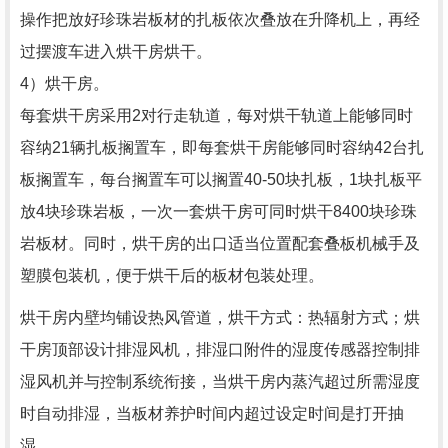
操作把放好珍珠岩板材的扎板依次叠放在升降机上，再经
过摆渡车进入烘干房烘干。
4）烘干房。
每套烘干房采用2对行走轨道，每对烘干轨道上能够同时
容纳21辆扎板搁置车，即每套烘干房能够同时容纳42台扎
板搁置车，每台搁置车可以搁置40-50块扎板，1块扎板平
放4块珍珠岩板，一次一套烘干房可同时烘干8400块珍珠
岩板材。同时，烘干房的出口适当位置配套叠板机械手及
塑膜包装机，便于烘干后的板材包装处理。
烘干房内壁均铺设热风管道，烘干方式：热辐射方式；烘
干房顶部设计排湿风机，排湿口附件的湿度传感器控制排
湿风机并与控制系统衔接，当烘干房内蒸汽超过所需湿度
时自动排湿，当板材养护时间内超过设定时间是打开抽
湿。