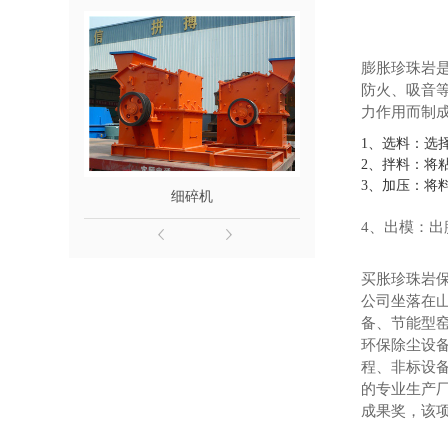
膨胀珍珠岩
防火、吸音
力作用而制
1、选料：选
2、拌料：将
3、加压：将
细碎机
4、出模：
买
胀珍珠岩
公司坐落在山
备、节能型
环保除尘设
程、非标设
的专业生产厂
成果奖，该