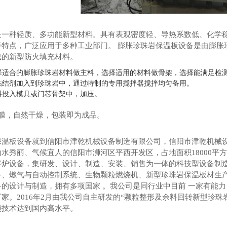
是一种轻质、多功能新型材料。具有表观密度轻、导热系数低、化学稳
等特点，广泛应用于多种工业部门。 膨胀珍珠岩保温板设备是由膨胀
成的新型防火填充材料。
择适合的膨胀珍珠岩材料做主料，选择适用的材料做骨架，选择能满足检
粘结剂加入到珍珠岩中，通过特制的专用搅拌器搅拌均匀备用。
料投入模具或门芯骨架中，加压。
信阳环保工厂三方位转向皮带机廊道桥
信阳工业园生产骨料线
出膜，自然干燥，包装即为成品。
保温板设备就到信阳市津乾机械设备制造有限公司，
信阳市津乾机械设
水秀丽、气候宜人的信阳市浉河区平西开发区，占地面积18000平
窑炉设备，集研发、设计、制造、安装、销售为一体的科技型设备制
备、燃气与自动控制系统、生物颗粒燃烧机、新型珍珠岩保温板材生
备的设计与制造，拥有多项国家 。我公司是同行业中目前 一家有能
家。2016年2月由我公司自主研发的“颗粒整形及余料回转新型珍
项技术达到国内高水平。