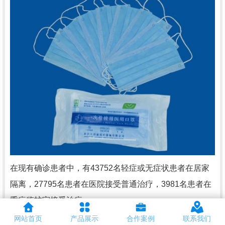
在现有确诊患者中，有43752名轻症或无症状患者在居家
隔离，27795名患者在医院接受普通治疗，3981名患者在
重症监护室接受治疗。
网站首页
产品展示
合作案例
联系我们
伦巴第大区仍是意大利疫情特别严重的地区，累计新冠肺