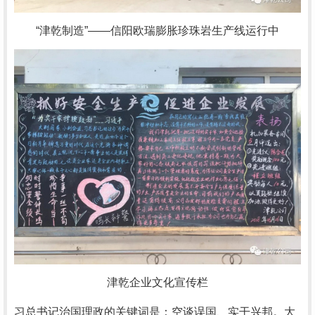
“津乾制造”——信阳欧瑞膨胀珍珠岩生产线运行中
津乾企业文化宣传栏
习总书记治国理政的关键词是：空谈误国、实干兴邦。大