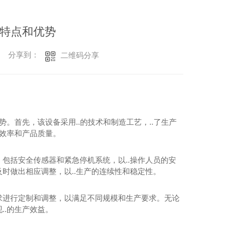
特点和优势
分享到：
二维码分享
。首先，该设备采用..的技术和制造工艺，..了生产
产效率和产品质量。
包括安全传感器和紧急停机系统，以..操作人员的安
时做出相应调整，以..生产的连续性和稳定性。
求进行定制和调整，以满足不同规模和生产要求。无论
..的生产效益。