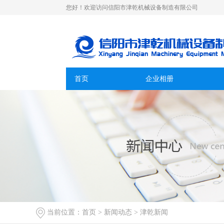
您好！欢迎访问信阳市津乾机械设备制造有限公司
首页
企业相册
当前位置：
首页
>
新闻动态
>
津乾新闻