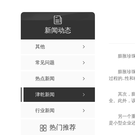
新闻动态
其他
膨胀珍
常见问题
膨胀珍珠
热点新闻
过程的..
其次，
津乾新闻
全。此外，
行业新闻
另一个
是小型企业
热门推荐