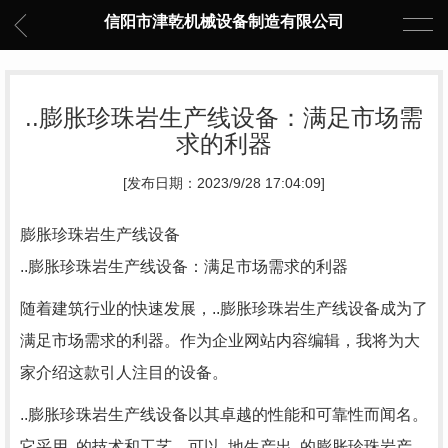
信阳市津乾机械设备制造有限公司
..膨胀珍珠岩生产线设备：满足市场需
求的利器
[发布日期：2023/9/28 17:04:09]
膨胀珍珠岩生产线设备
..膨胀珍珠岩生产线设备：满足市场需求的利器
随着建筑行业的快速发展，..膨胀珍珠岩生产线设备成为了
满足市场需求的利器。作为企业网站内容编辑，我将为大
家介绍这款引人注目的设备。
..膨胀珍珠岩生产线设备以其卓越的性能和可靠性而闻名。
它采用..的技术和工艺，可以..地生产出..的膨胀珍珠岩产