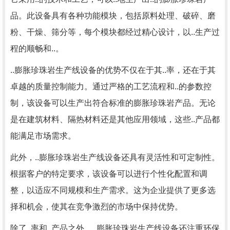
品。此设备具有各种功能模块，包括原料处理、破碎、磨
粉、干燥、筛分等，每个模块都经过精心设计，以..生产过
程的顺畅和..。
..膨胀珍珠岩生产线设备的优势不仅在于其..率，还在于其
卓越的质量控制能力。通过严格的工艺流程和..的参数控
制，该设备可以生产出符合标准的膨胀珍珠岩产品。无论
是在建筑材料、隔热材料还是其他应用领域，这些..产品都
能满足市场需求。
此外，..膨胀珍珠岩生产线设备还具有灵活性和可定制性。
根据客户的特定要求，该设备可以进行个性化配置和调
整，以适应不同规模和生产需求。这为企业提供了更多选
择和机会，使其在竞争激烈的市场中保持优势。
除了..率和..产品之外，..膨胀珍珠岩生产线设备还注重环保