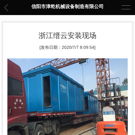
信阳市津乾机械设备制造有限公司
浙江缙云安装现场
[发布日期：2020/7/7 8:09:54]