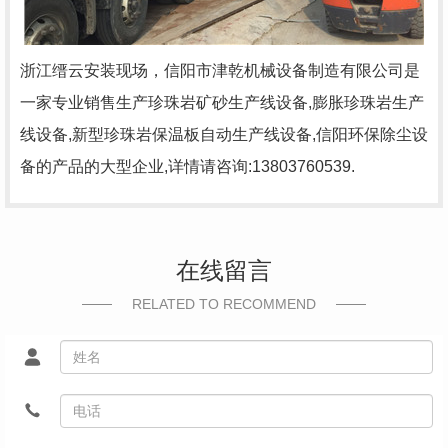
浙江缙云安装现场，信阳市津乾机械设备制造有限公司是
一家专业销售生产珍珠岩矿砂生产线设备,膨胀珍珠岩生产
线设备,新型珍珠岩保温板自动生产线设备,信阳环保除尘设
备的产品的大型企业,详情请咨询:13803760539.
在线留言
RELATED TO RECOMMEND