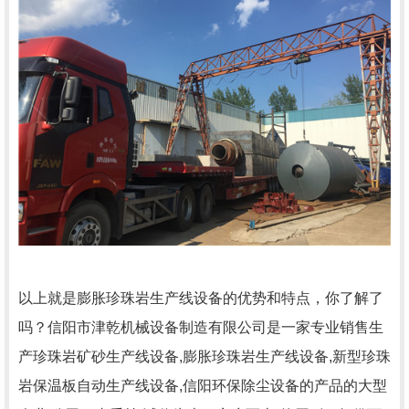
以上就是膨胀珍珠岩生产线设备的优势和特点，你了解了
吗？信阳市津乾机械设备制造有限公司是一家专业销售生
产珍珠岩矿砂生产线设备,膨胀珍珠岩生产线设备,新型珍珠
岩保温板自动生产线设备,信阳环保除尘设备的产品的大型