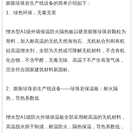
膨胀珍珠岩生产线设备的简单介绍如下：
1、绿色环保，无毒无害
憎水型A1级外墙保温防火隔热板以硬质膨胀珍珠岩颗粒为
骨料，加入耐高温的无机天然海泡石、无机粘合剂和有机
硅高温憎水剂，全部为天然或可降解无机材料，不含有机
化合物，不含甲醛，无毒无味、高温下不产生有害气体，
完全符合国家建筑材料新国标。
2、膨胀珍珠岩生产线设备——珍珠岩保温板：耐火隔
热，导热系数低
憎水型A1级防火外墙保温板全部采用耐高温的无机材料，
高温脱水烘干制成，耐温防火，隔热保温，导热系数低，